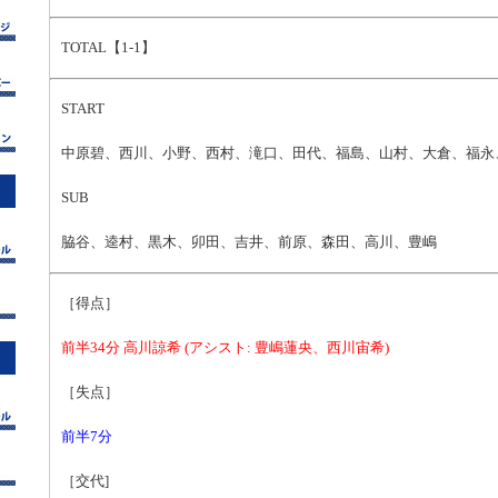
TOTAL【1-1】
START
中原碧、西川、小野、西村、滝口、田代、福島、山村、大倉、福永
SUB
脇谷、逵村、黒木、卯田、吉井、前原、森田、高川、豊嶋
［得点］
前半34分 高川諒希 (アシスト: 豊嶋蓮央、西川宙希)
［失点］
前半7分
［交代]