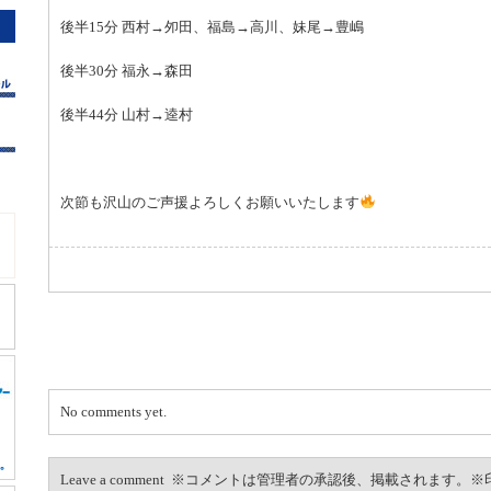
後半15分 西村→夘田、福島→高川、妹尾→豊嶋
後半30分 福永→森田
後半44分 山村→逵村
次節も沢山のご声援よろしくお願いいたします
No comments yet.
Leave a comment ※コメントは管理者の承認後、掲載されます