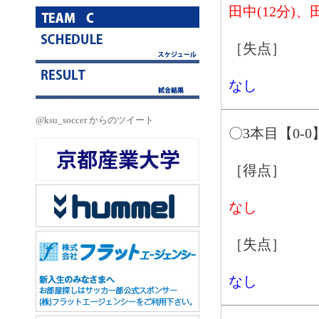
田中(12分)、田
［失点］
なし
@ksu_soccer からのツイート
〇3本目【0-0
［得点］
なし
［失点］
なし