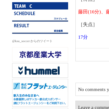
藤田(16分)、藤
［失点］
17分
@ksu_soccer からのツイート
No comments y
Leave a 