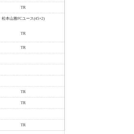
TR
松本山雅FCユース(45×2)
TR
TR
TR
TR
TR