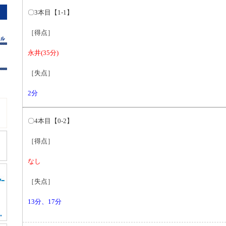
〇3本目【1-1】
［得点］
永井(35分)
［失点］
2分
〇4本目【0-2】
［得点］
なし
［失点］
13分、17分