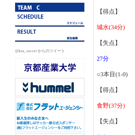
【得点】
城水(34分)
【失点】
@ksu_soccer からのツイート
27分
○3本目(1-0)
【得点】
食野(37分)
【失点】