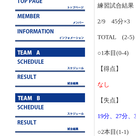
練習試合結果
2/9 45分×3
TOTAL (2-5)
○1本目(0-4)
【得点】
なし
【失点】
19分、27分、
○2本目(1-1)