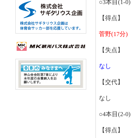
○3本目(1-0)
【得点】
菅野(17分)
【失点】
なし
【交代】
なし
○4本目(2-0)
【得点】