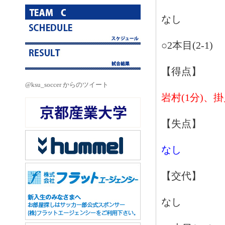
なし
○2本目(2-1)
【得点】
@ksu_soccer からのツイート
岩村(1分)、掛
【失点】
なし
【交代】
なし