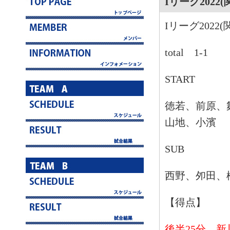
Iリーグ2022
Iリーグ2022
total 1-1
START
徳若、前原、
山地、小濱
SUB
西野、夘田、
【得点】
後半25分 新