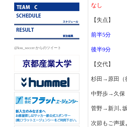
なし
【失点】
前半5分
@ksu_soccer からのツイート
後半9分
【交代】
杉田→原田（
中野歩→久保
菅野→新川､
次節もご声援