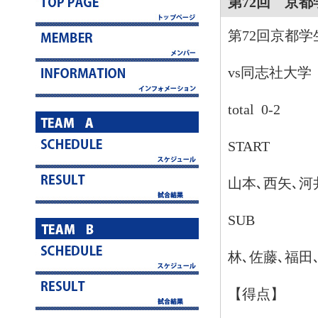
第72回 京
第72回京都
vs同志社大学
total 0-2
START
山本､西矢､河
SUB
林､佐藤､福田
【得点】