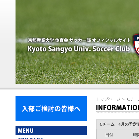
トップページ
＞ Cチー
Cチーム 4月の予定
日付
時