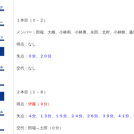
１本目（０－２）
メンバー：田端、大橋、小林和、小林勇、永田、北村、小林映、森
得点：なし
失点：
０分、２０分
交代：なし
２本目（１－８）
得点：
伊藤（９分）
失点：
４分、１３分、１５分、２４分、２６分、３９分、４１分、
交代：田端→土田（０分）