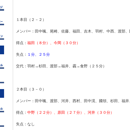
１本目（２－２）
メンバー：田中颯、尾崎、佐藤、福田、吉木、羽村、中西、渡部、
得点：
福田（８分）、今岡（３０分）
失点：
１分、２５分
交代：羽村→杉田、渡部→福井、靏→食野（２５分）
２本目（３－０）
メンバー：田中颯、渡部、河井、西村、田中滉、國領、杉田、福井
得点：
中野（２２分）、原田（２７分）、河井（３０分）
失点：なし