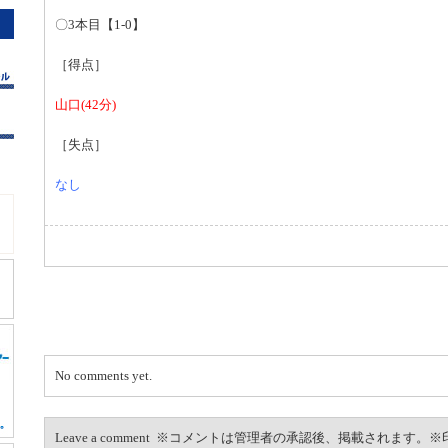
〇3本目【1-0】
［得点］
山口(42分)
［失点］
なし
No comments yet.
Leave a comment ※コメントは管理者の承認後、掲載されます