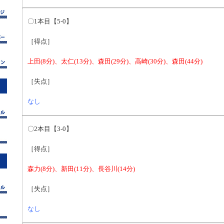
〇1本目【5-0】
［得点］
上田(8分)、太仁(13分)、森田(29分)、高崎(30分)、森田(44分)
［失点］
なし
〇2本目【3-0】
［得点］
森力(8分)、新田(11分)、長谷川(14分)
［失点］
なし