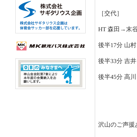
［交代］
HT 森田→末
後半17分 山
後半33分 吉
後半45分 高
沢山のご声援