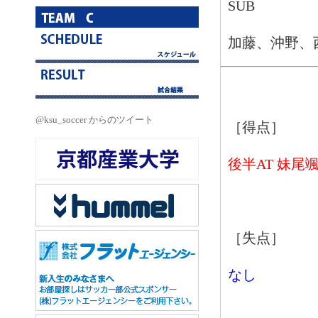
SUB
加藤、沖野、
@ksu_soccer からのツイート
［得点］
後半AT 妹尾
［失点］
なし