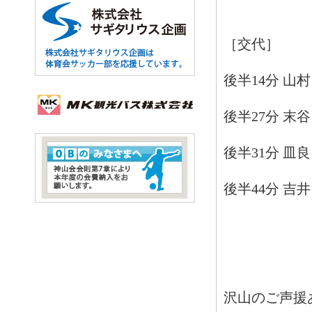
［交代］
後半14分 山
後半27分 末
後半31分 皿
後半44分 吉
沢山のご声援