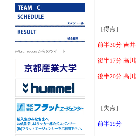
［得点］
前半30分 吉
@ksu_soccer からのツイート
後半17分 高
後半20分 高
［失点］
前半19分