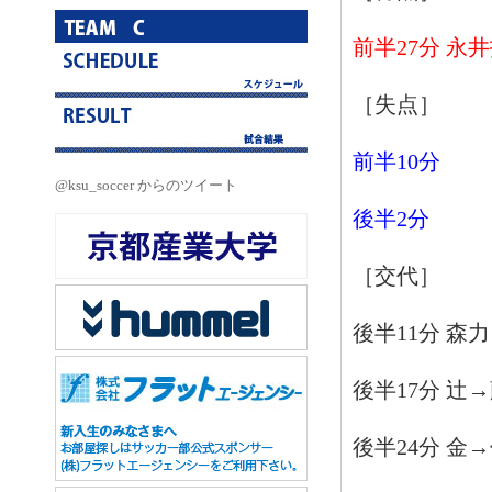
前半27分 永
［失点］
前半10分
@ksu_soccer からのツイート
後半2分
［交代］
後半11分 森
後半17分 辻
後半24分 金