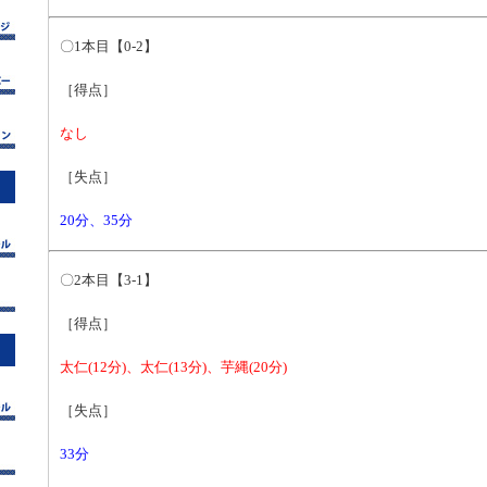
〇1本目【0-2】
［得点］
なし
［失点］
20分、35分
〇2本目【3-1】
［得点］
太仁(12分)、太仁(13分)、芋縄(20分)
［失点］
33分