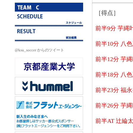
［得点］
前半9分 芋縄
前半10分 八
@ksu_soccer からのツイート
前半12分 芋
前半18分 八
前半23分 福
前半26分 芋
前半AT 辻綸