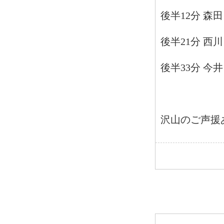
後半12分 森
後半21分 西
後半33分 今
沢山のご声援