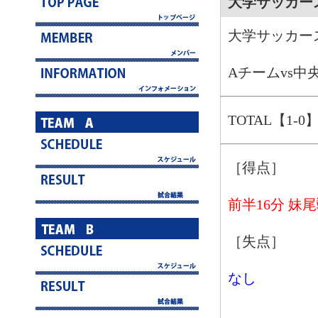
大学サッカース
大学サッカース
Aチームvs中
TOTAL【1-0
［得点］
前半16分 妹
［失点］
なし