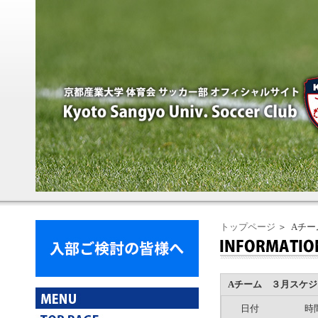
トップページ
＞ Aチ
Aチーム ３月スケジ
日付
時