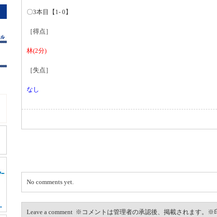
〇3本目【1- 0】
［得点］
林(2分)
［失点］
なし
No comments yet.
Leave a comment ※コメントは管理者の承認後、掲載されます