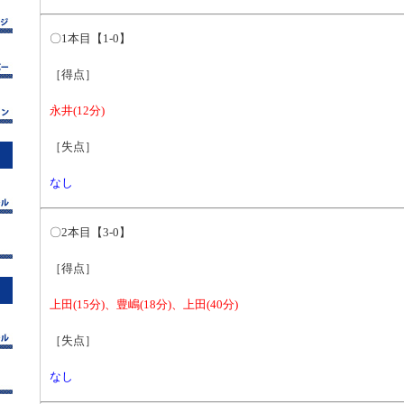
〇1本目【1-0】
［得点］
永井(12分)
［失点］
なし
〇2本目【3-0】
［得点］
上田(15分)、豊嶋(18分)、上田(40分)
［失点］
なし