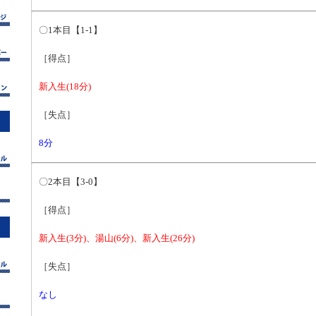
〇1本目【1-1】
［得点］
新入生(18分)
［失点］
8分
〇2本目【3-0】
［得点］
新入生(3分)、湯山(6分)、新入生(26分)
［失点］
なし