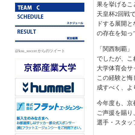
果を挙げるこ
天皇杯2回戦
ドする展開と
の存在を知っ
「関西制覇」
@ksu_soccer からのツイート
でしたが、こ
大学体育会サ
この経験と悔
成すべく、よ
今年度も、京
ご声援を賜り
選手・スタッ