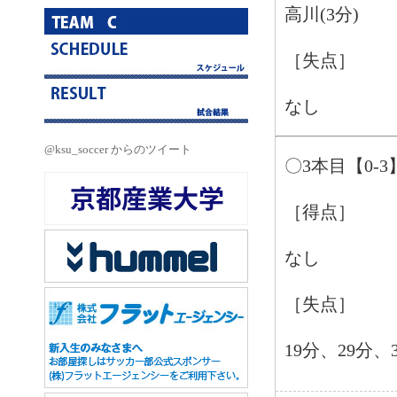
高川(3分)
［失点］
なし
@ksu_soccer からのツイート
〇3本目【0-3
［得点］
なし
［失点］
19分、29分、