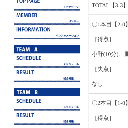
TOTAL【3-3
〇1本目【2-0
［得点］
小野(10分)、皿
［失点］
なし
〇2本目【1-0
［得点］