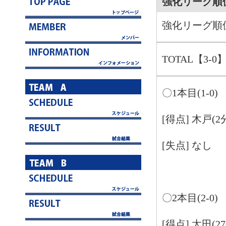
強化リーグ順位
強化リーグ順位
TOTAL【3-0
〇1本目(1-0)
[得点] 木戸(2
[失点] なし
〇2本目(2-0)
[得点] 太田(2