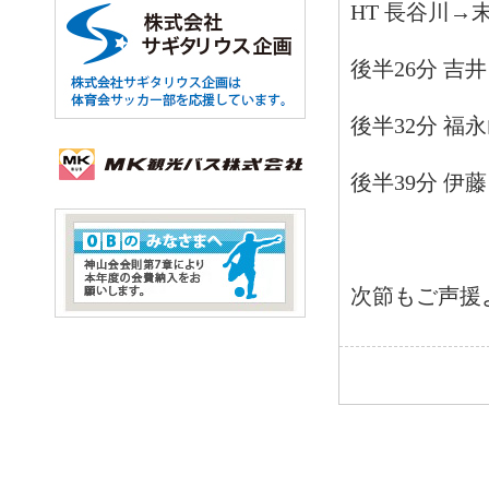
HT 長谷川→
後半26分 吉
後半32分 福
後半39分 伊
次節もご声援