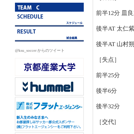
前半12分 皿良
後半AT 太仁
後半AT 山村
@ksu_soccer からのツイート
［失点］
前半25分
後半6分
後半32分
［交代]