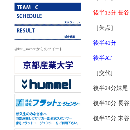
後半13分 長
［失点］
後半41分
@ksu_soccer からのツイート
後半AT
［交代]
後半24分妹尾
後半30分 長
後半35分 末谷