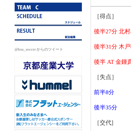
［得点］
後半27分 北
後半31分 木
@ksu_soccer からのツイート
後半 AT 金鍾
［失点］
前半8分
後半35分
［交代]