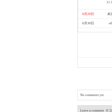
11:
6月29日
未
6月30日
of
No comments yet.
Leave a com