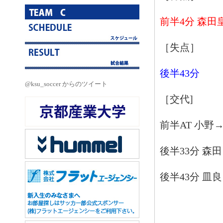
前半4分 森田
［失点］
後半43分
@ksu_soccer からのツイート
［交代]
前半AT 小野
後半33分 森
後半43分 皿