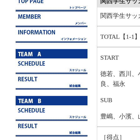
関西学生サッ
関西学生サッ
TOTAL【1-1
START
徳若、西川、
良、福永
SUB
豊嶋、小濱、
［得点］