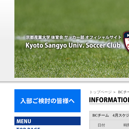
トップページ
＞ BCチ
BCチーム 4月スケ
日付
時