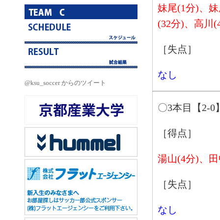
妹尾(1分)、妹
(32分)、高川(
［失点］
なし
@ksu_soccer からのツイート
〇3本目【2-0
［得点］
湯山(4分)、田
［失点］
なし