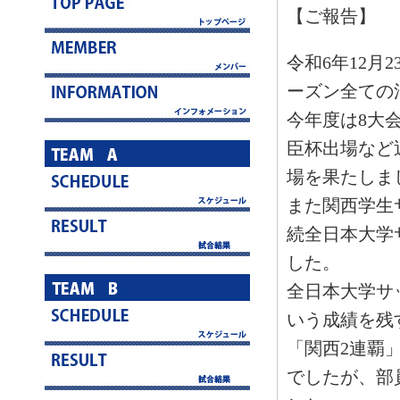
【ご報告】
令和6年12月
ーズン全ての
今年度は8大
臣杯出場など
場を果たしま
また関西学生
続全日本大学
した。
全日本大学サ
いう成績を残
「関西2連覇
でしたが、部