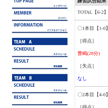
練習試合結果 1
TOTAL【6-2
〇1本目【1-0
［得点］
豊嶋(28分)
［失点］
なし
〇2本目【4-0
［得点］