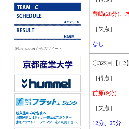
豊嶋(20分)、
［失点］
なし
@ksu_soccer からのツイート
〇3本目【1-2
［得点］
前原(9分)
［失点］
12分、25分