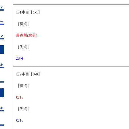
〇1本目【1-1】
［得点］
長谷川(30分)
［失点］
23分
〇2本目【0-0】
［得点］
なし
［失点］
なし