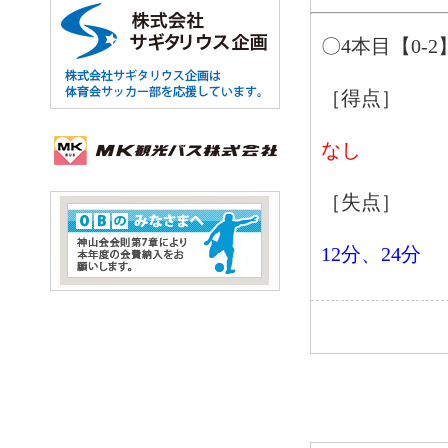
〇4本目【0-2
［得点］
なし
［失点］
12分、24分