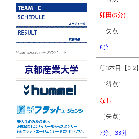
卯田(5分)
［失点］
8分
@ksu_soccer からのツイート
〇3本目【0-2
［得点］
なし
［失点］
7分、33分