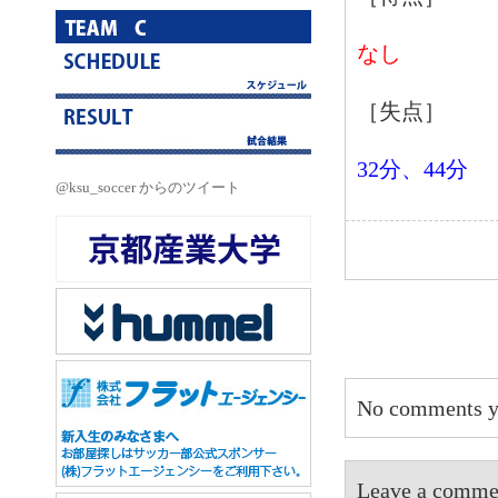
なし
［失点］
32分、44分
@ksu_soccer からのツイート
No comments y
Leave a 