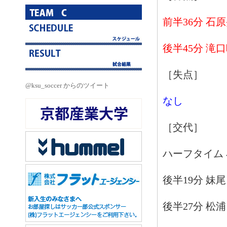
前半36分 石
後半45分 滝
［失点］
@ksu_soccer からのツイート
なし
［交代］
ハーフタイム 
後半19分 妹
後半27分 松浦