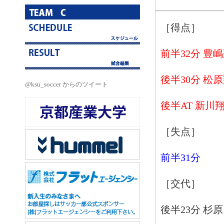
［得点］
前半32分 豊
後半30分 松
@ksu_soccer からのツイート
後半AT 新川
［失点］
前半31分
［交代］
後半23分 杉