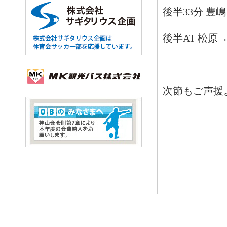
後半33分 豊
後半AT 松原
次節もご声援