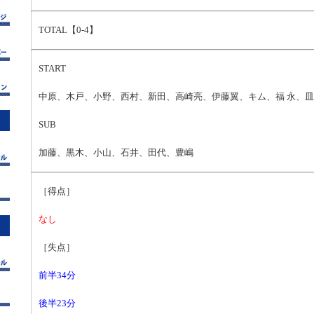
TOTAL【0-4】
START
中原、木戸、小野、西村、新田、高崎亮、伊藤翼、キム、福 永、
SUB
加藤、黒木、小山、石井、田代、豊嶋
［得点］
なし
［失点］
前半34分
後半23分