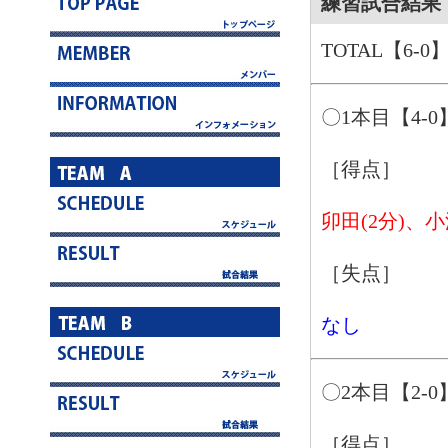
練習試合結果 8
TOTAL【6-0
〇1本目【4-0
［得点］
卯田(2分)、小
［失点］
なし
〇2本目【2-0
［得点］