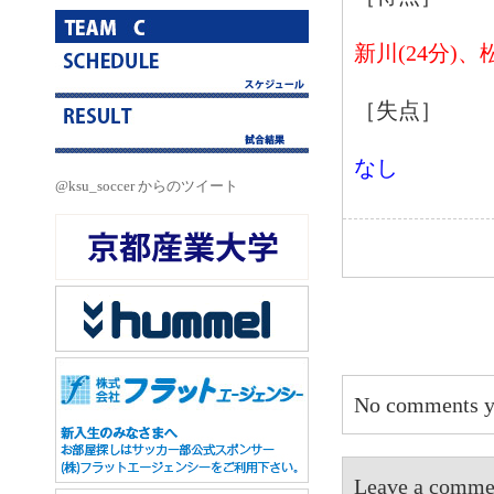
新川(24分)、松
［失点］
なし
@ksu_soccer からのツイート
No comments y
Leave a 