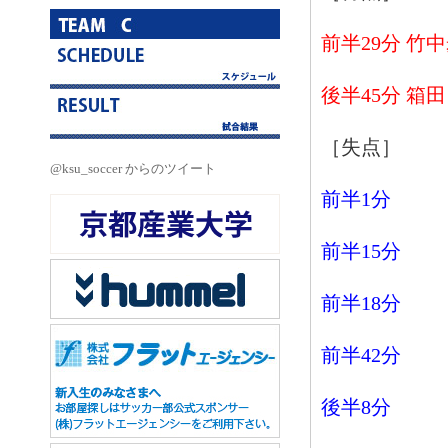
前半29分 竹
後半45分 箱
［失点］
@ksu_soccer からのツイート
前半1分
前半15分
前半18分
前半42分
後半8分