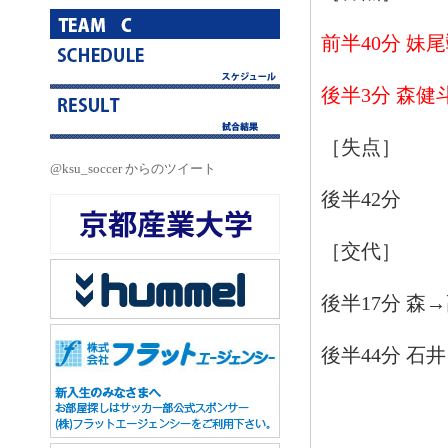
前半40分 妹
後半3分 森健
［失点］
@ksu_soccer からのツイート
後半42分
［交代］
後半17分 森
後半44分 石