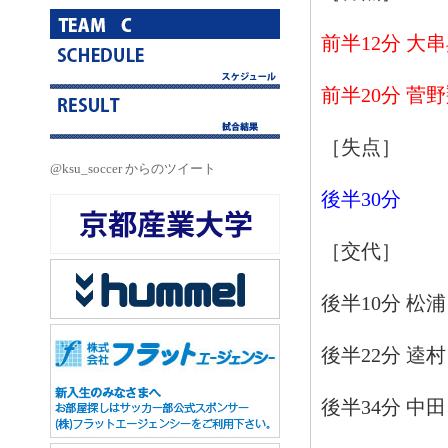
前半12分 大
前半20分 菅
［失点］
@ksu_soccer からのツイート
後半30分
［交代］
後半10分 松浦
後半22分 逵
後半34分 中田