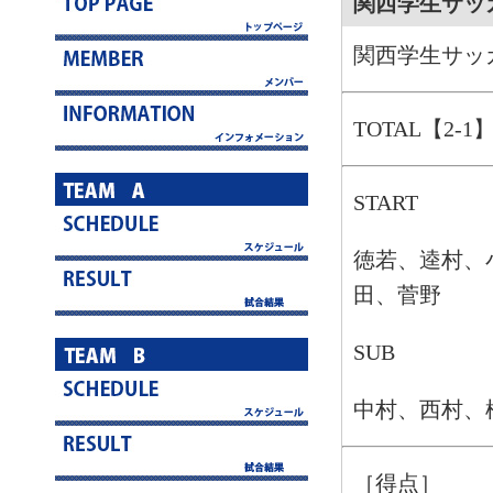
関西学生サッ
関西学生サッ
TOTAL【2-1
START
徳若、逵村、
田、菅野
SUB
中村、西村、
［得点］