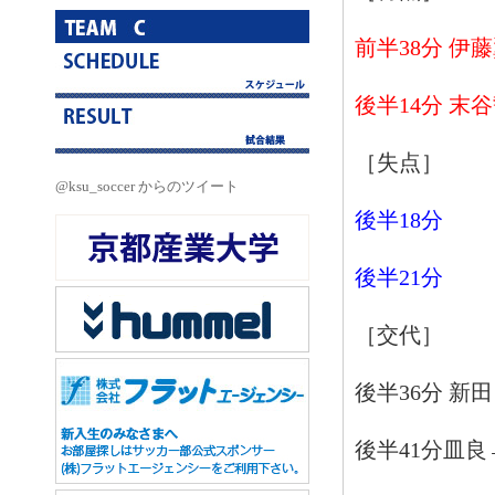
前半38分 伊
後半14分 末
［失点］
@ksu_soccer からのツイート
後半18分
後半21分
［交代］
後半36分 新
後半41分皿良