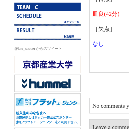
皿良(42分)
［失点］
なし
@ksu_soccer からのツイート
No comments y
Leave a 