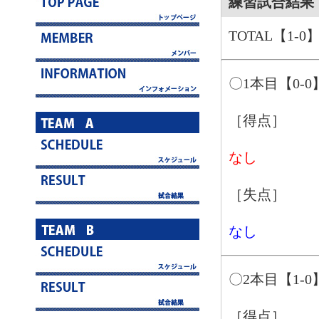
練習試合結果 4
TOTAL【1-0
〇1本目【0-0
［得点］
なし
［失点］
なし
〇2本目【1-0
［得点］