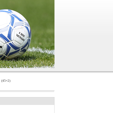
45×2)