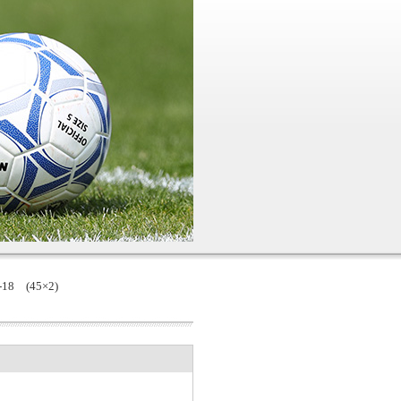
 (45×2)