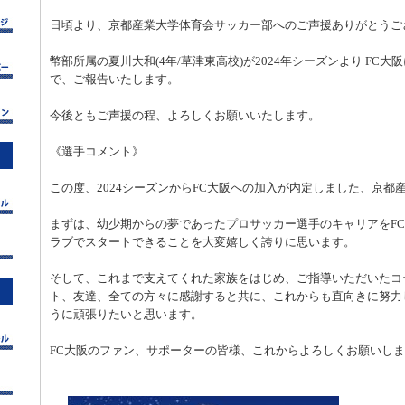
日頃より、京都産業大学体育会サッカー部へのご声援ありがとうご
幣部所属の夏川大和(4年/草津東高校)が2024年シーズンより FC
で、ご報告いたします。
今後ともご声援の程、よろしくお願いいたします。
《選手コメント》
この度、2024シーズンからFC大阪への加入が内定しました、京都
まずは、幼少期からの夢であったプロサッカー選手のキャリアをF
ラブでスタートできることを大変嬉しく誇りに思います。
そして、これまで支えてくれた家族をはじめ、ご指導いただいたコ
ト、友達、全ての方々に感謝すると共に、これからも直向きに努力
うに頑張りたいと思います。
FC大阪のファン、サポーターの皆様、これからよろしくお願いし