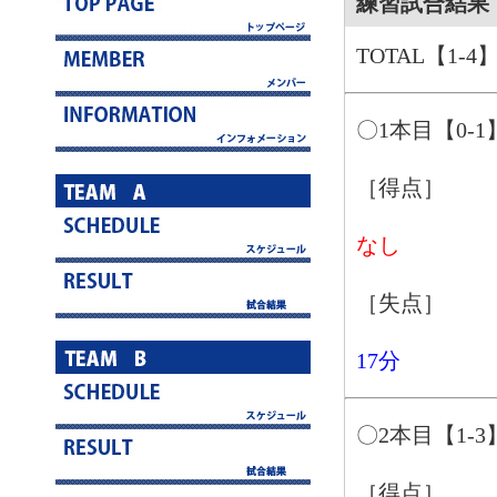
練習試合結果 1
TOTAL【1-4
〇1本目【0-1
［得点］
なし
［失点］
17分
〇2本目【1-3
［得点］